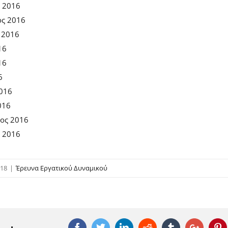
 2016
ος 2016
 2016
16
16
6
2016
016
ος 2016
ς 2016
018
|
Έρευνα Εργατικού Δυναμικού
Facebook
Twitter
Linkedin
Reddit
Tumblr
Google
P