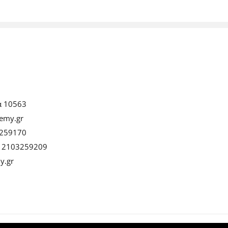
α 10563
emy.gr
259170
:
2103259209
y.gr