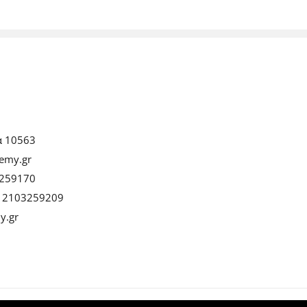
α 10563
emy.gr
259170
:
2103259209
y.gr