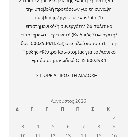
Πρόσκληση Εκδήλωσης Ενδιαφέροντος για
την υποβολή προτάσεων για τη σύναψη
σύμβασης έργου με έναν/μία (1)
επιστημονικό/ή συνεργάτη/ιδα πολιτικό
επιστήμονα – ερευνητή (Κωδικός Συνεργάτη/
ιδος: 6002934/Β.2.3) στο πλαίσιο του ΥΕ 1 της
Πράξης «Κέντρο Καινοτομίας για το Λιανικό
Εμπόριο» με κωδικό ΟΠΣ 6002934
ΠΟΡΕΙΑ ΠΡΟΣ ΤΗ ΔΙΑΔΟΧΗ
Αύγουστος 2026
Δ
Τ
Τ
Π
Π
Σ
Κ
1
2
3
4
5
6
7
8
9
10
11
12
13
14
15
16