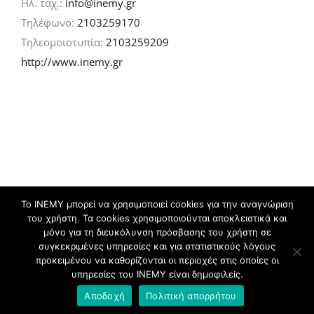
Ηλ. ταχ.:
info@inemy.gr
Τηλέφωνο:
2103259170
Τηλεομοιοτυπία:
2103259209
http://www.inemy.gr
Το ΙΝΕΜΥ μπορεί να χρησιμοποιεί cookies για την αναγνώριση
του χρήστη. Τα cookies χρησιμοποιούνται αποκλειστικά και
©
2026 IN.EM.Y | Σχεδιασμός & ανάπτυξη:
μόνο για τη διευκόλυνση πρόσβασης του χρήστη σε
συγκεκριμένες υπηρεσίες και για στατιστικούς λόγους
προκειμένου να καθορίζονται οι περιοχές στις οποίες οι
Facebook
Twitter
YouTube
Flickr
υπηρεσίες του ΙΝΕΜΥ είναι δημοφιλείς.
Αποδοχή
Πολιτική απορρήτου